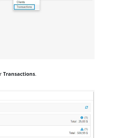
er
Transactions
.