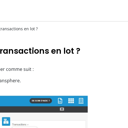
ransactions en lot ?
ansactions en lot ?
der comme suit :
ransphere.