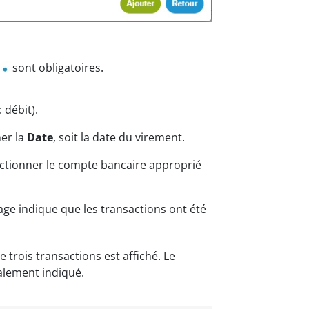
sont obligatoires.
 débit).
ner la
Date
, soit la date du virement.
ectionner le compte bancaire approprié
ge indique que les transactions ont été
 de trois transactions est affiché. Le
alement indiqué.